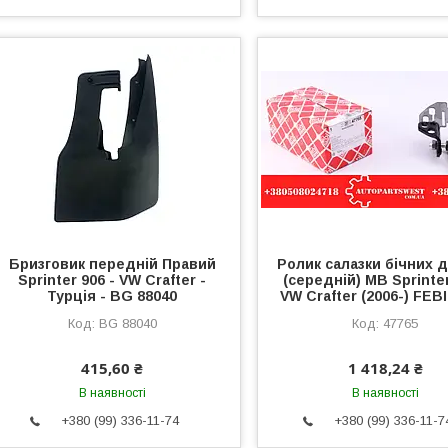
Бризговик передній Правий
Ролик салазки бічних 
Sprinter 906 - VW Crafter -
(середній) MB Sprinter
Турція - BG 88040
VW Crafter (2006-) FEBI
BG 88040
47765
415,60 ₴
1 418,24 ₴
В наявності
В наявності
+380 (99) 336-11-74
+380 (99) 336-11-7