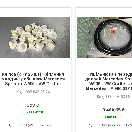
Кліпса (к-кт 25 шт) кріплення
Ущільнювач перед
молдингу обшивки Mercedes
дверей Mercedes Spr
Sprinter W906 - VW Crafter
W906 - VW Crafter -
Mercedes - A 906 697 
906 642 85 24
906 697 60 98
399 ₴
3 480,65 ₴
В наявності
В наявності
+380 (99) 336-11-74
+380 (99) 336-11-7