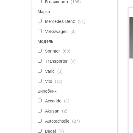
В наявності
108
Марка
Mercedes-Benz
81
Volkswagen
3
Модель
Sprinter
60
Transporter
4
Vario
3
Vito
11
Виробник
Accuride
1
Akusan
2
Autotechteile
27
Begel
4