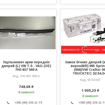
Ущільнювач арки передніх
Замок бічних дверей (з
дверей (L) VW T-5 - VAG (OE)
верхній/R) MB Sprin
7H0 837 565 A
(906)/VW Crafter 0
TRUCKTEC 02.54.0
7H0 837 565 A
02.54.047
748,08 ₴
1 005,23 ₴
В наявності
В наявності
+380 (99) 336-11-74
+380 (99) 336-11-7