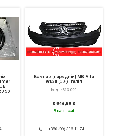
ніх
Бампер (передній) MB Vito
inter
W639 (10-) Італія
 OE
4619 900
60 98
8 946,59 ₴
В наявності
4
+380 (99) 336-11-74