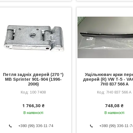
Петля задніх дверей (270 °)
Ущільнювач арки пер
MB Sprinter 901-904 (1996-
дверей (R) VW T-5 - VA
2006)
7H0 837 566 A
100 7408
7H0 837 566 A
1 766,30 ₴
748,08 ₴
В наявності
В наявності
+380 (99) 336-11-74
+380 (99) 336-11-7