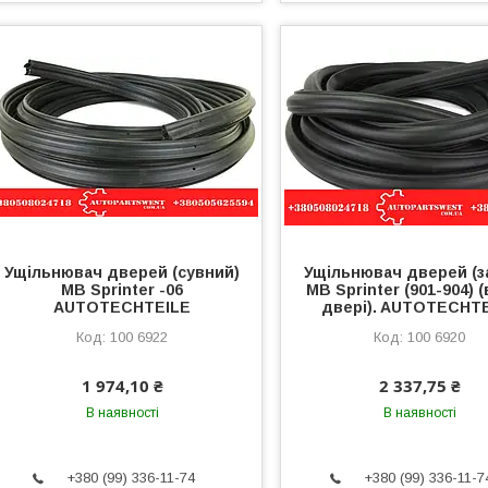
Ущільнювач дверей (сувний)
Ущільнювач дверей (з
MB Sprinter -06
MB Sprinter (901-904) (
AUTOTECHTEILE
двері). AUTOTECHT
100 6922
100 6920
1 974,10 ₴
2 337,75 ₴
В наявності
В наявності
+380 (99) 336-11-74
+380 (99) 336-11-7