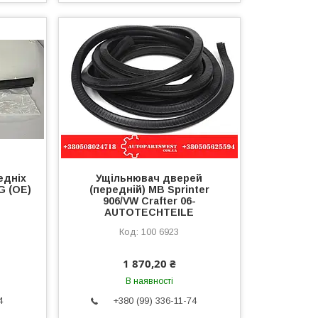
едніх
Ущільнювач дверей
G (OE)
(передній) MB Sprinter
906/VW Crafter 06-
AUTOTECHTEILE
100 6923
1 870,20 ₴
В наявності
4
+380 (99) 336-11-74