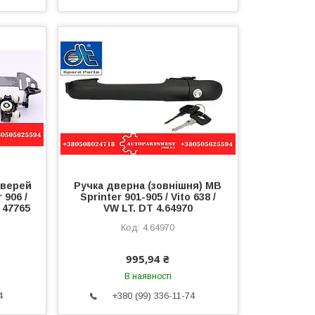
дверей
Ручка дверна (зовнішня) MB
 906 /
Sprinter 901-905 / Vito 638 /
 47765
VW LT. DT 4.64970
4.64970
995,94 ₴
В наявності
4
+380 (99) 336-11-74