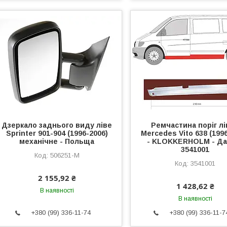
Дзеркало заднього виду ліве
Ремчастина поріг л
Sprinter 901-904 (1996-2006)
Mercedes Vito 638 (199
механічне - Польща
- KLOKKERHOLM - Дан
3541001
506251-M
3541001
2 155,92 ₴
1 428,62 ₴
В наявності
В наявності
+380 (99) 336-11-74
+380 (99) 336-11-7