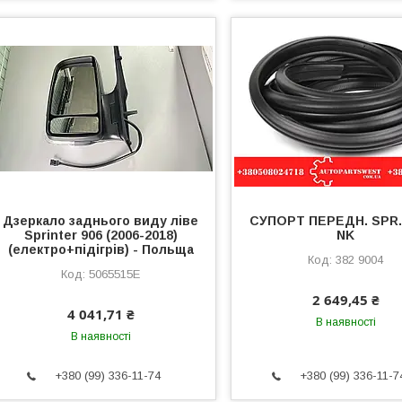
Дзеркало заднього виду ліве
СУПОРТ ПЕРЕДН. SPR.9
Sprinter 906 (2006-2018)
NK
(електро+підігрів) - Польща
382 9004
5065515E
2 649,45 ₴
4 041,71 ₴
В наявності
В наявності
+380 (99) 336-11-74
+380 (99) 336-11-7