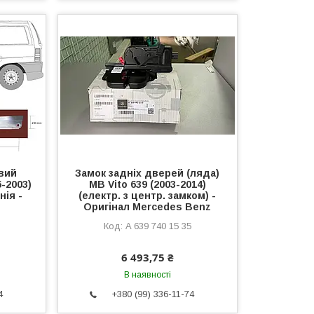
івий
Замок задніх дверей (ляда)
6-2003)
MB Vito 639 (2003-2014)
ія -
(електр. з центр. замком) -
Оригінал Mercedes Benz
A 639 740 15 35
6 493,75 ₴
В наявності
4
+380 (99) 336-11-74