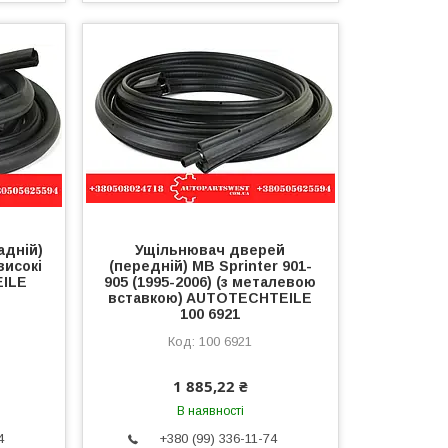
адній)
Ущільнювач дверей
високі
(передній) MB Sprinter 901-
EILE
905 (1995-2006) (з металевою
вставкою) AUTOTECHTEILE
100 6921
100 6921
1 885,22 ₴
В наявності
4
+380 (99) 336-11-74