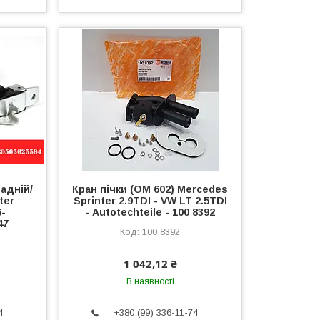
адній/
Кран пічки (OM 602) Mercedes
ter
Sprinter 2.9TDI - VW LT 2.5TDI
6-
- Autotechteile - 100 8392
47
100 8392
1 042,12 ₴
В наявності
4
+380 (99) 336-11-74