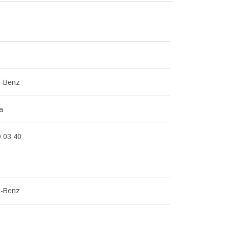
s-Benz
а
0 03 40
s-Benz