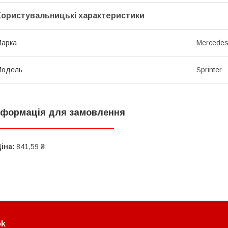
Користувальницькі характеристики
Марка
Mercede
Модель
Sprinter
нформація для замовлення
іна:
841,59 ₴
ok