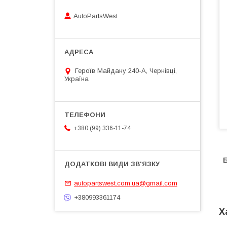
AutoPartsWest
Героїв Майдану 240-А, Чернівці,
Україна
+380 (99) 336-11-74
Б
autopartswest.com.ua@gmail.com
+380993361174
Х