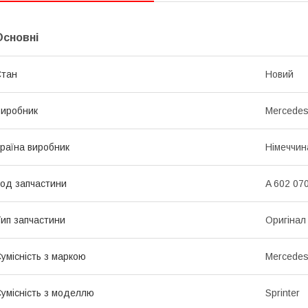
Основні
Стан
Новий
иробник
Mercede
раїна виробник
Німеччин
од запчастини
A 602 07
ип запчастини
Оригінал
умісність з маркою
Mercede
умісність з моделлю
Sprinter