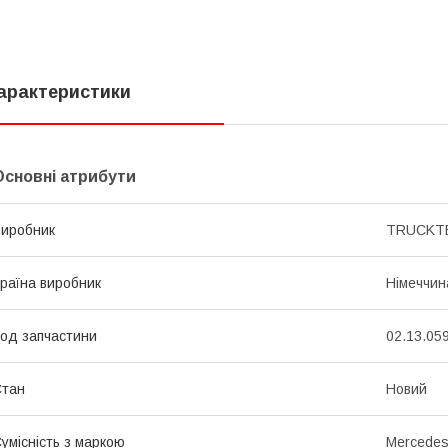
арактеристики
Основні атрибути
иробник
TRUCKTE
раїна виробник
Німеччин
од запчастини
02.13.05
Стан
Новий
умісність з маркою
Mercede