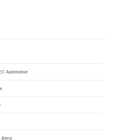
C Automotive
а
9
s-Benz