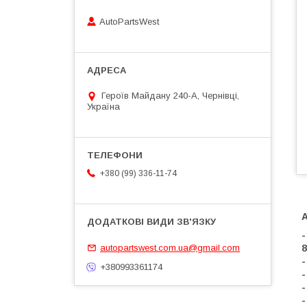
AutoPartsWest
Героїв Майдану 240-А, Чернівці,
Україна
+380 (99) 336-11-74
-
autopartswest.com.ua@gmail.com
8
-
+380993361174
-
-
-