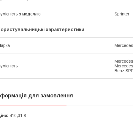
умісність з моделлю
Sprinter
Користувальницькі характеристики
Марка
Mercede
Mercedes
умісність
Mercedes
Benz SPR
нформація для замовлення
іна:
410,31 ₴