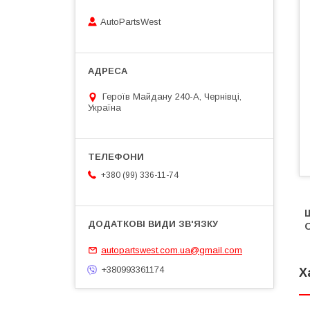
AutoPartsWest
Героїв Майдану 240-А, Чернівці,
Україна
+380 (99) 336-11-74
Ш
autopartswest.com.ua@gmail.com
+380993361174
Х