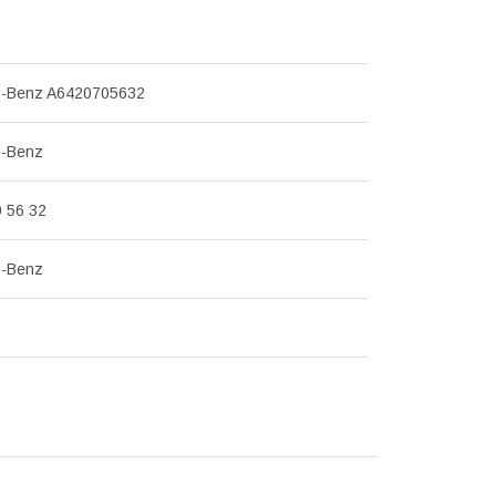
-Benz A6420705632
s-Benz
0 56 32
s-Benz