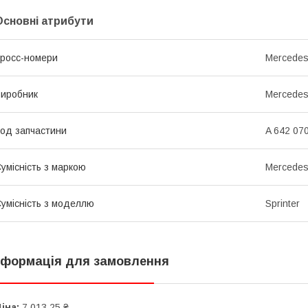
Основні атрибути
росс-номери
Mercedes
иробник
Mercede
од запчастини
A 642 07
умісність з маркою
Mercede
умісність з моделлю
Sprinter
нформація для замовлення
іна:
7 013,25 ₴