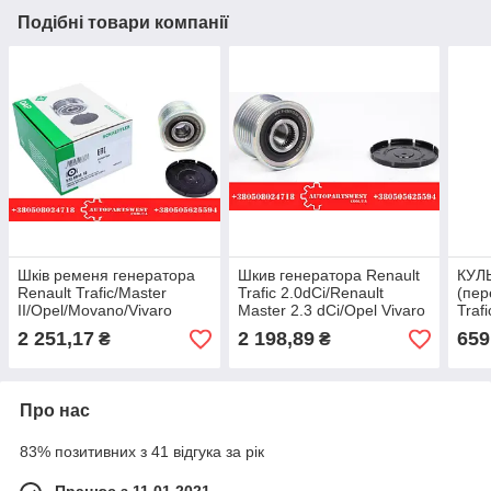
Подібні товари компанії
Шків ременя генератора
Шкив генератора Renault
КУЛ
Renault Trafic/Master
Trafic 2.0dCi/Renault
(пер
II/Opel/Movano/Vivaro
Master 2.3 dCi/Opel Vivaro
Traf
1.9dCi/2.0 INA
2.0dCi/Opel Movano 2.3
MET
2 251,17
2 198,89
659
₴
₴
CDTI. 06- INA
Про нас
83% позитивних з 41 відгука за рік