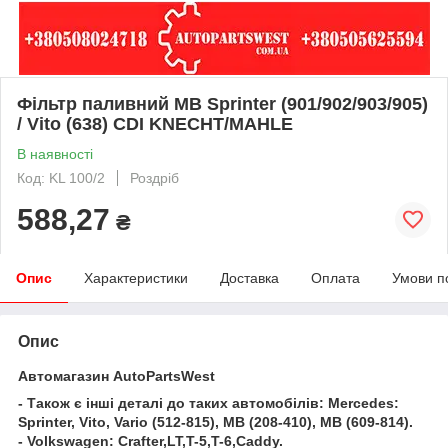
Фільтр паливний MB Sprinter (901/902/903/905)
/ Vito (638) CDI KNECHT/MAHLE
В наявності
Код: KL 100/2
Роздріб
588,27
₴
Опис
Характеристики
Доставка
Оплата
Умови п
Опис
Автомагазин AutoPartsWest
- Також є інші деталі до таких автомобілів: Mercedes:
Sprinter, Vito, Vario (512-815), MB (208-410), MB (609-814).
- Volkswagen: Crafter,LT,T-5,T-6,Caddy.