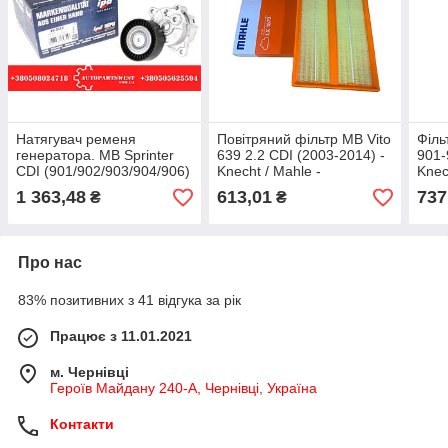
Натягувач ременя
Повітряний фільтр MB Vito
Філь
генератора. MB Sprinter
639 2.2 CDI (2003-2014) -
901-
CDI (901/902/903/904/906)
Knecht / Mahle -
Knec
Vito CDI (W638/W639)
Німеччина - LX 1573
Німе
1 363,48
613,01
737
₴
₴
OM611/612/646. IPD
Про нас
83% позитивних з 41 відгука за рік
Працює з 11.01.2021
м. Чернівці
Героїв Майдану 240-А, Чернівці, Україна
Контакти