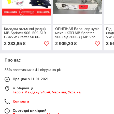
Колодки гальмівні (задні)
ОРИГІНАЛ Балансир куліс
Підш
MB Sprinter 906. 509-519
механ КПП MB Sprinter
(зад
CDI/VW Crafter 50 06-
906 (від 2006-) | MB Vito
VW C
(спарка) (Bosch). TEXTAR
639/W447 | VW Crafter (від
06- 
2 233,85
2 909,20
3 5
₴
₴
2006-)
Про нас
83% позитивних з 41 відгука за рік
Працює з 11.01.2021
м. Чернівці
Героїв Майдану 240-А, Чернівці, Україна
Контакти
Сьогодні вихідний