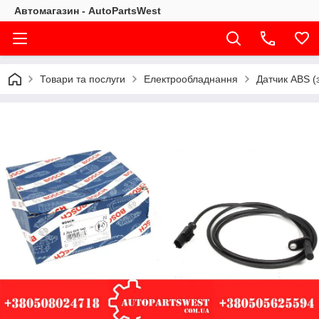
Автомагазин - AutoPartsWest
Товари та послуги
Електрообладнання
Датчик ABS (