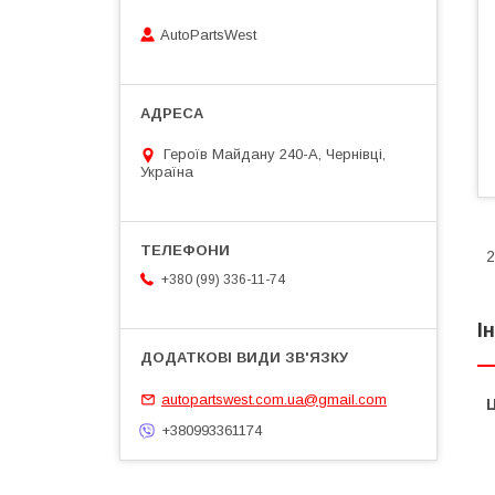
AutoPartsWest
Героїв Майдану 240-А, Чернівці,
Україна
+380 (99) 336-11-74
І
autopartswest.com.ua@gmail.com
Ц
+380993361174