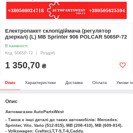
Електропакет склопідіймача (регулятор
дзеркал) (L) MB Sprinter 906 POLCAR 5065P-72
В наявності
Код: 5065P-72
Роздріб
1 350,70
₴
Опис
Характеристики
Доставка
Оплата
Умови п
Опис
Автомагазин AutoPartsWest
- Також є інші деталі до таких автомобілів: Mercedes:
Sprinter, Vito, Vario (512-815), MB (208-410), MB (609-814).
- Volkswagen: Crafter,LT,T-5,T-6,Caddy.