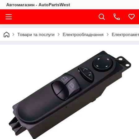
Автомагазин - AutoPartsWest
Товари та послуги
Електрообладнання
Електропакет