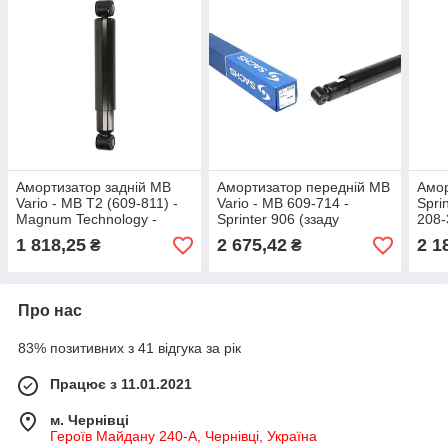
Амортизатор задній MB
Амортизатор передній MB
Амор
Vario - MB T2 (609-811) -
Vario - MB 609-714 -
Spri
Magnum Technology -
Sprinter 906 (ззаду
208-
Польща - M0001
підсилені) - SACHS -
46 
1 818,25
2 675,42
2 1
₴
₴
Германия - 112 370
Про нас
83% позитивних з 41 відгука за рік
Працює з 11.01.2021
м. Чернівці
Героїв Майдану 240-А, Чернівці, Україна