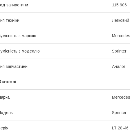
од запчастини
115 906
ип техніки
Легковий
умісність з маркою
Mercede
умісність з моделлю
Sprinter
ип запчастини
Аналог
Основні
Марка
Mercede
Модель
Sprinter
ерія
LT 28-46 