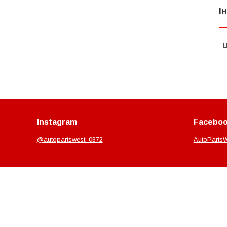
І
Ц
Instagram
Facebo
@autopartswest_0372
AutoParts