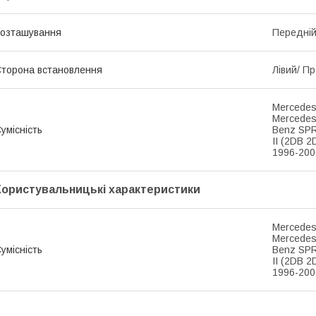
озташування
Передній
торона встановлення
Лівий/ П
Mercedes
Mercedes
умісність
Benz SPR
II (2DB 2
1996-200
Користувальницькі характеристики
Mercedes
Mercedes
умісність
Benz SPR
II (2DB 2
1996-200