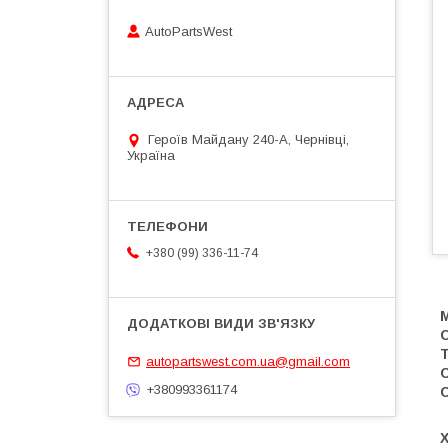
AutoPartsWest
Героїв Майдану 240-А, Чернівці,
Україна
+380 (99) 336-11-74
autopartswest.com.ua@gmail.com
+380993361174