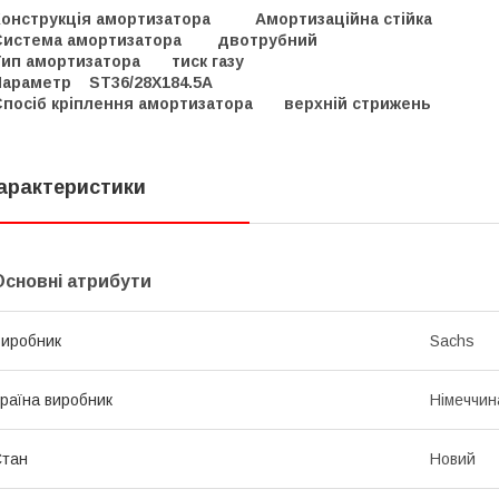
Конструкція амортизатора Амортизаційна стійка
Система амортизатора двотрубний
Тип амортизатора тиск газу
Параметр ST36/28X184.5A
Спосіб кріплення амортизатора верхній стрижень
арактеристики
Основні атрибути
иробник
Sachs
раїна виробник
Німеччин
Стан
Новий