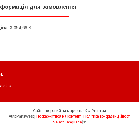
нформація для замовлення
іна:
3 054,66 ₴
ok
Westua
Сайт створений на маркетплейсі
Prom.ua
AutoPartsWest |
Поскаржитися на контент
|
Політика конфіденційності
Select Language
▼