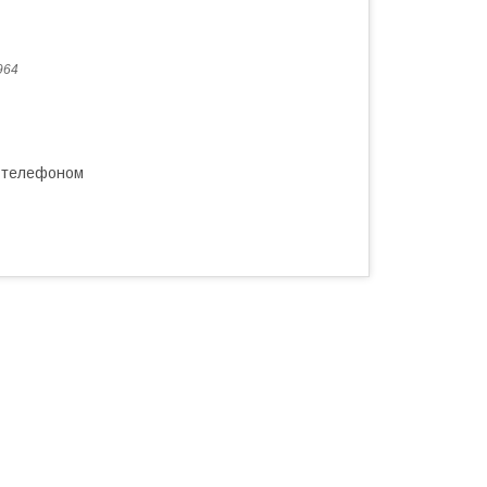
964
а телефоном