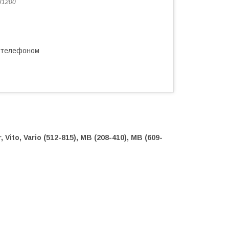
U1200
а телефоном
Vito, Vario (512-815), MB (208-410), MB (609-