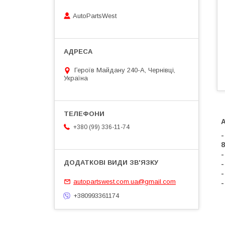
AutoPartsWest
Героїв Майдану 240-А, Чернівці,
Україна
+380 (99) 336-11-74
-
8
-
-
-
autopartswest.com.ua@gmail.com
-
+380993361174