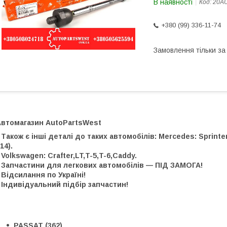
В наявності
Код:
20A
+380 (99) 336-11-74
Замовлення тільки з
Автомагазин AutoPartsWest
 Також є інші деталі до таких автомобілів: Mercedes: Sprinter, 
14).
 Volkswagen: Crafter,LT,T-5,T-6,Caddy.
 Запчастини для легкових автомобілів — ПІД ЗАМОГА!
 Відсилання по Україні!
 Індивідуальний підбір запчастин!
PASSAT (362)