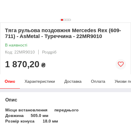
Тяга рульова поздовжня Mercedes Rex (609-
711) - AsMetal - Туреччина - 22MR9010
В наявності
Код: 22MR9010
Роздріб
1 870,20
₴
Опис
Характеристики
Доставка
Оплата
Умови п
Опис
Місце встановлення переднього
Довжина 505.0 мм
Розмір конуса 18.0 мм