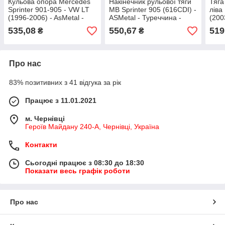
Кульова опора Mercedes
Накінечник рульової тяги
Тяга
Sprinter 901-905 - VW LT
MB Sprinter 905 (616CDI) -
ліва
(1996-2006) - AsMetal -
ASMetal - Туреччина -
(200
Туреччина - 10MR0100
17MR0900
Туре
535,08
550,67
519
₴
₴
Про нас
83% позитивних з 41 відгука за рік
Працює з 11.01.2021
м. Чернівці
Героїв Майдану 240-А, Чернівці, Україна
Контакти
Сьогодні працює з 08:30 до 18:30
Показати весь графік роботи
Про нас