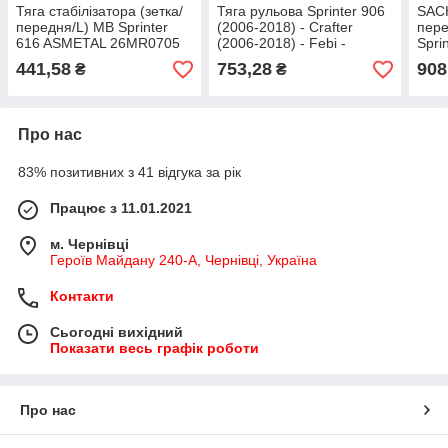
Тяга стабілізатора (зетка/
Тяга рульова Sprinter 906
SACH
передня/L) MB Sprinter
(2006-2018) - Crafter
пере
616 ASMETAL 26MR0705
(2006-2018) - Febi -
Spri
Німеччина - 30706
(200
441,58
753,28
908
₴
₴
Про нас
83% позитивних з 41 відгука за рік
Працює з 11.01.2021
м. Чернівці
Героїв Майдану 240-А, Чернівці, Україна
Контакти
Сьогодні вихідний
Показати весь графік роботи
Про нас