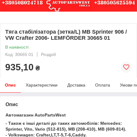
Тяга стабілізатора (зетка/L) MB Sprinter 906 /
VW Crafter 2006- LEMFÖRDER 30665 01
В наявності
Код: 30665 01
Роздріб
935,10
₴
Опис
Характеристики
Доставка
Оплата
Умови п
Опис
Автомагазин AutoPartsWest
- Також є інші деталі до таких автомобілів: Mercedes:
Sprinter, Vito, Vario (512-815), MB (208-410), MB (609-814).
- Volkswagen: Crafter,LT,T-5,T-6,Caddy.