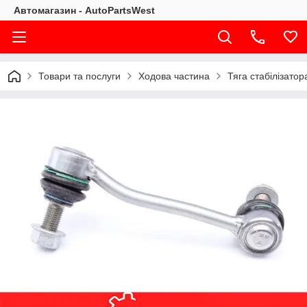
Автомагазин - AutoPartsWest
Товари та послуги
Ходова частина
Тяга стабілізато