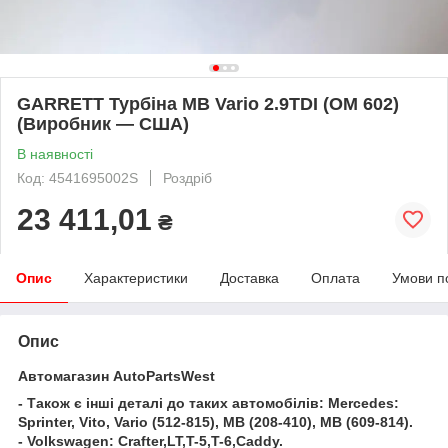
GARRETT Турбіна MB Vario 2.9TDI (OM 602)
(Виробник — США)
В наявності
Код: 4541695002S
Роздріб
23 411,01
₴
Опис
Характеристики
Доставка
Оплата
Умови п
Опис
Автомагазин AutoPartsWest
- Також є інші деталі до таких автомобілів: Mercedes:
Sprinter, Vito, Vario (512-815), MB (208-410), MB (609-814).
- Volkswagen: Crafter,LT,T-5,T-6,Caddy.