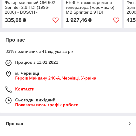
Фільтр масляний OM 602
FEBI Натяжник ременя
Філь
Sprinter 2.9 TDI (1996-
генератора (коромисло)
Spri
2000) - BOSCH -
MB Sprinter 2.9TDI
2000
Німеччина - 1 457 429 278
(Виробник — Німеччина)
Німе
335,08
1 927,46
415
₴
₴
11700
Про нас
83% позитивних з 41 відгука за рік
Працює з 11.01.2021
м. Чернівці
Героїв Майдану 240-А, Чернівці, Україна
Контакти
Сьогодні вихідний
Показати весь графік роботи
Про нас