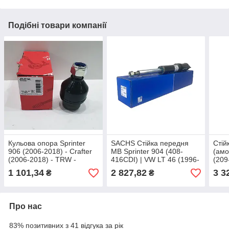
Подібні товари компанії
Кульова опора Sprinter
SACHS Стійка передня
Стій
906 (2006-2018) - Crafter
MB Sprinter 904 (408-
(амо
(2006-2018) - TRW -
416CDI) | VW LT 46 (1996-
(209
Німеччина - JBJ804
2006) 115 904
35 -
1 101,34
2 827,82
3 3
₴
₴
319 
Про нас
83% позитивних з 41 відгука за рік