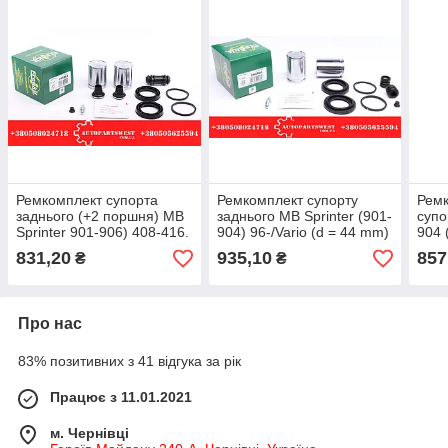
Ремкомплект супорта
Ремкомплект супорту
Ремк
заднього (+2 поршня) MB
заднього MB Sprinter (901-
супо
Sprinter 901-906) 408-416.
904) 96-/Vario (d = 44 mm)
904 
208-312. 208.CDI. 316CDI.
(+2 поршня) FRENKIT
(PE
831,20
935,10
857
₴
₴
FRENKIT
AUT
1119
Про нас
83% позитивних з 41 відгука за рік
Працює з 11.01.2021
м. Чернівці