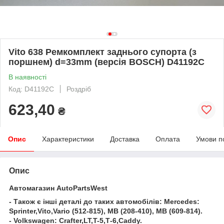
Vito 638 Ремкомплект заднього супорта (з
поршнем) d=33mm (версія BOSCH) D41192C
В наявності
Код: D41192C
Роздріб
623,40
₴
Опис
Характеристики
Доставка
Оплата
Умови п
Опис
Автомагазин AutoPartsWest
- Також є інші деталі до таких автомобілів: Mercedes:
Sprinter,Vito,Vario (512-815), MB (208-410), MB (609-814).
- Volkswagen: Crafter,LT,T-5,Т-6,Caddy.