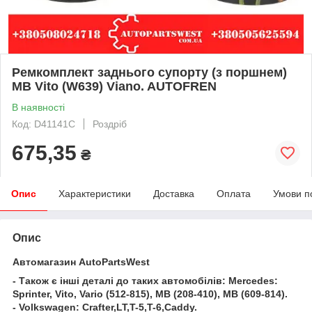
Ремкомплект заднього супорту (з поршнем)
MB Vito (W639) Viano. AUTOFREN
В наявності
Код: D41141C
Роздріб
675,35
₴
Опис
Характеристики
Доставка
Оплата
Умови п
Опис
Автомагазин AutoPartsWest
- Також є інші деталі до таких автомобілів: Mercedes:
Sprinter, Vito, Vario (512-815), MB (208-410), MB (609-814).
- Volkswagen: Crafter,LT,T-5,T-6,Caddy.