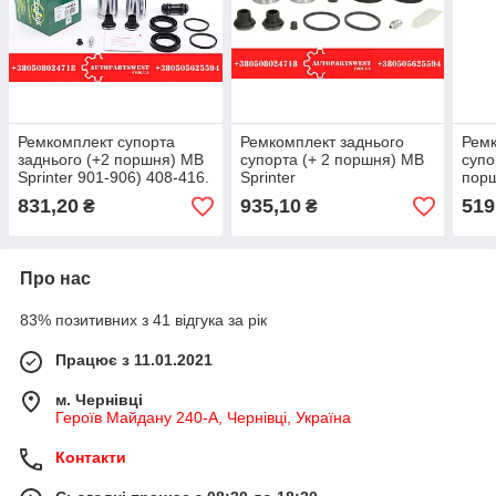
Ремкомплект супорта
Ремкомплект заднього
Ремк
заднього (+2 поршня) MB
супорта (+ 2 поршня) MB
супо
Sprinter 901-906) 408-416.
Sprinter
порш
208-312. 208.CDI. 316CDI.
(901/902/903/904/906) /
AUT
831,20
935,10
519
₴
₴
FRENKIT
VW LT II 28-46.
AUTOFREN
Про нас
83% позитивних з 41 відгука за рік
Працює з 11.01.2021
м. Чернівці
Героїв Майдану 240-А, Чернівці, Україна
Контакти