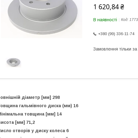
1 620,84 ₴
В наявності
Код:
1773
+380 (99) 336-11-74
Замовлення тільки з
овнішній діаметр [мм] 298
овщина гальмівного диска (мм) 16
інімальна товщина [мм] 14
исота [мм] 71,2
исло отворів у диску колеса 6