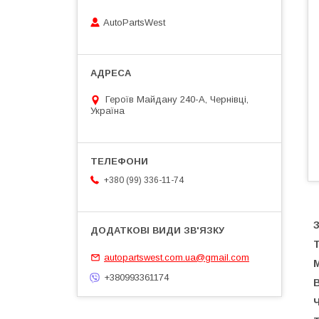
AutoPartsWest
Героїв Майдану 240-А, Чернівці,
Україна
+380 (99) 336-11-74
З
Т
autopartswest.com.ua@gmail.com
М
+380993361174
В
Ч