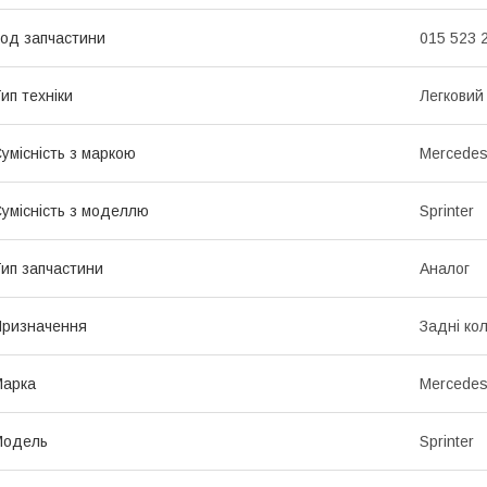
од запчастини
015 523 
ип техніки
Легковий
умісність з маркою
Mercede
умісність з моделлю
Sprinter
ип запчастини
Аналог
ризначення
Задні ко
Марка
Mercede
Модель
Sprinter