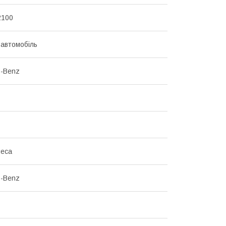
2100
 автомобіль
s-Benz
леса
s-Benz