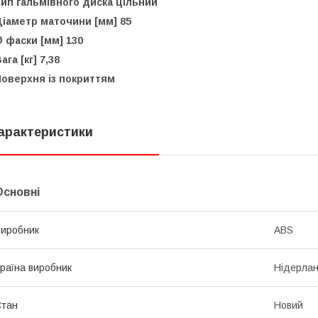
ип гальмівного диска цільний
Діаметр маточини [мм] 85
 фаски [мм] 130
ага [кг] 7,38
Поверхня із покриттям
арактеристики
Основні
иробник
ABS
раїна виробник
Нідерла
Стан
Новий