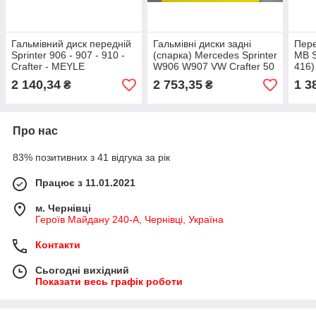
Гальмівний диск передній
Гальмівні диски задні
Пере
Sprinter 906 - 907 - 910 -
(спарка) Mercedes Sprinter
MB S
Crafter - MEYLE
W906 W907 VW Crafter 50
416)
(Німеччина) 015 521 2101
- Textar - Німеччина -
Пол
2 140,34
2 753,35
1 3
₴
₴
93143403 PRO
Про нас
83% позитивних з 41 відгука за рік
Працює з 11.01.2021
м. Чернівці
Героїв Майдану 240-А, Чернівці, Україна
Контакти
Сьогодні вихідний
Показати весь графік роботи