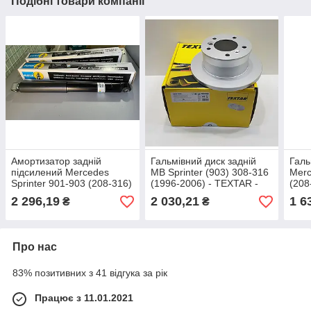
Подібні товари компанії
Амортизатор задній
Гальмівний диск задній
Галь
підсилений Mercedes
MB Sprinter (903) 308-316
Merc
Sprinter 901-903 (208-316)
(1996-2006) - TEXTAR -
(208
- VW LT 28-35 (1996-2006)
Німеччина - 92137603
(199
2 296,19
2 030,21
1 6
₴
₴
- Bilstein - Германия
Голл
Про нас
83% позитивних з 41 відгука за рік
Працює з 11.01.2021