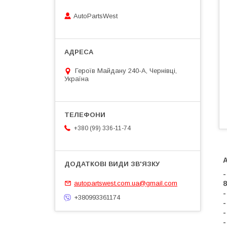
AutoPartsWest
Героїв Майдану 240-А, Чернівці,
Україна
+380 (99) 336-11-74
-
autopartswest.com.ua@gmail.com
8
-
+380993361174
-
-
-