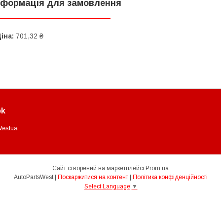
нформація для замовлення
іна:
701,32 ₴
ok
Westua
Сайт створений на маркетплейсі
Prom.ua
AutoPartsWest |
Поскаржитися на контент
|
Політика конфіденційності
Select Language
▼