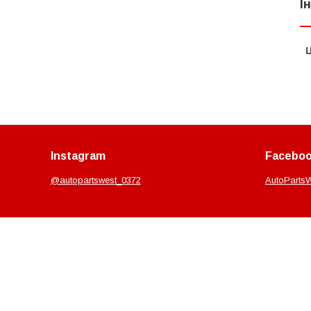
І
Ц
Instagram
Facebo
@autopartswest_0372
AutoParts