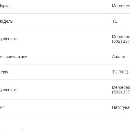
Марка
Mercede
Модель
T1
Mercedes
умісність
(602) 19
ип запчастини
Аналог
ерія
T1 (601)
Mercedes
умісність
(602) 19
ип
Натягува