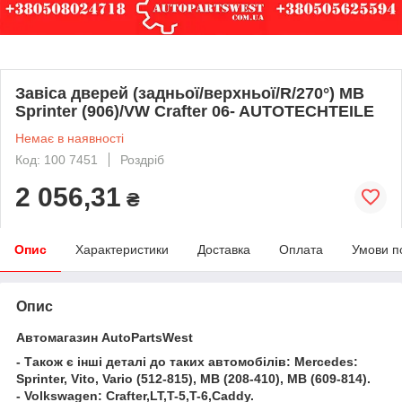
Завіса дверей (задньої/верхньої/R/270°) MB
Sprinter (906)/VW Crafter 06- AUTOTECHTEILE
Немає в наявності
Код: 100 7451
Роздріб
2 056,31
₴
Опис
Характеристики
Доставка
Оплата
Умови п
Опис
Автомагазин AutoPartsWest
- Також є інші деталі до таких автомобілів: Mercedes:
Sprinter, Vito, Vario (512-815), MB (208-410), MB (609-814).
- Volkswagen: Crafter,LT,T-5,T-6,Caddy.