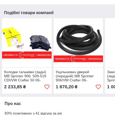
Подібні товари компанії
Колодки гальмівні (задні)
Ущільнювач дверей
Замо
MB Sprinter 906. 509-519
(передній) MB Sprinter
(зад
CDI/VW Crafter 50 06-
906/VW Crafter 06-
Spri
(спарка) (Bosch). TEXTAR
AUTOTECHTEILE
06- 
2 233,85
1 870,20
1 0
₴
₴
Про нас
83% позитивних з 41 відгука за рік