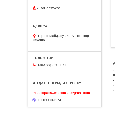
AutoPartsWest
Героїв Майдану 240-А, Чернівці,
Україна
+380 (99) 336-11-74
-
8
-
-
-
autopartswest.com.ua@gmail.com
-
+380993361174