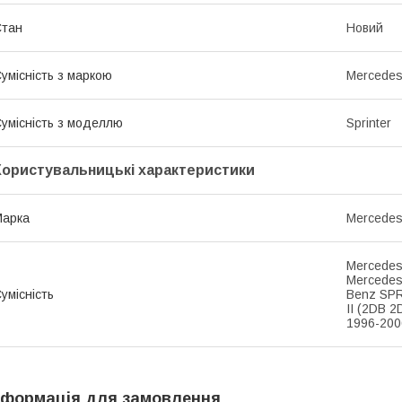
Стан
Новий
умісність з маркою
Mercede
умісність з моделлю
Sprinter
Користувальницькі характеристики
Марка
Mercede
Mercedes
Mercedes
умісність
Benz SPR
II (2DB 2
1996-200
нформація для замовлення