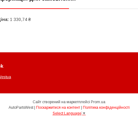
іна:
1 330,74 ₴
ok
Westua
Сайт створений на маркетплейсі
Prom.ua
AutoPartsWest |
Поскаржитися на контент
|
Політика конфіденційності
Select Language
▼