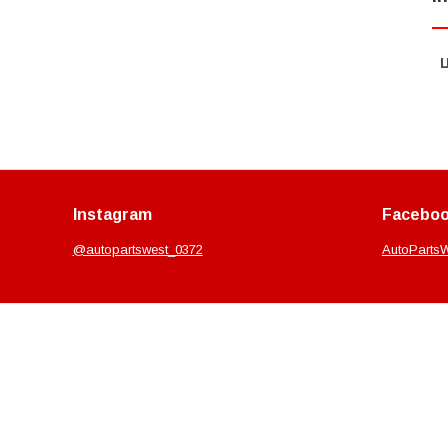
Ц
Instagram
Facebo
@autopartswest_0372
AutoParts