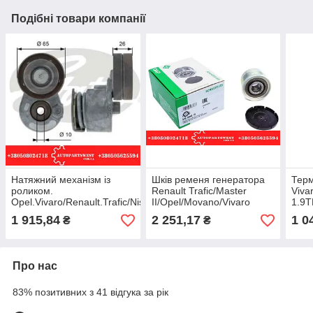
Подібні товари компанії
Натяжний механізм із
Шків ременя генератора
Терм
роликом.
Renault Trafic/Master
Viva
Opel.Vivaro/Renault.Trafic/Nissan.
II/Opel/Movano/Vivaro
1.9
Primastar (1.9/2.0). GATES
1.9dCi/2.0 INA
TH6
1 915,84
2 251,17
1 0
₴
₴
Про нас
83% позитивних з 41 відгука за рік