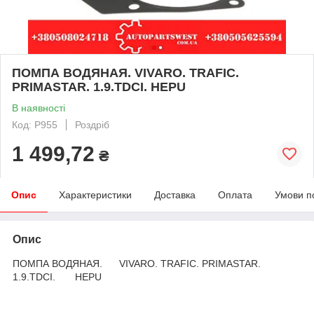
ПОМПА ВОДЯНАЯ. VIVARO. TRAFIC.
PRIMASTAR. 1.9.TDCI. HEPU
В наявності
Код: P955
Роздріб
1 499,72
₴
Опис
Характеристики
Доставка
Оплата
Умови п
Опис
ПОМПА ВОДЯНАЯ. VIVARO. TRAFIC. PRIMASTAR.
1.9.TDCI. HEPU