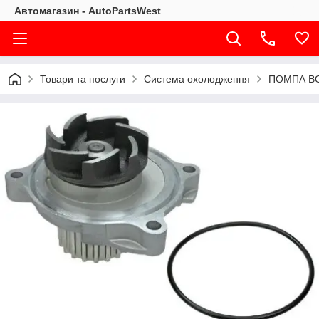
Автомагазин - AutoPartsWest
Товари та послуги
Система охолодження
ПОМПА ВОД