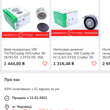
Шків генератора VW
Натягувач ременя
Натя
T5/T6/Caddy IV/Crafter 30-
генератора. VW Caddy III-
гене
35/30-50. 2.0TDI 09- INA
IV (1.6/2.0TDI) Crafter 30-
35/2
35/30/50 (2.0TDI)/ T-5
2.5T
1 444,80
1 316,48
2 6
₴
₴
(2.0TD). T-6. INA
35/3
Про нас
83% позитивних з 41 відгука за рік
Працює з 11.01.2021
м. Чернівці