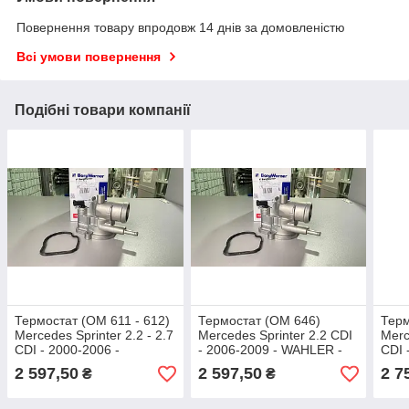
Повернення товару впродовж 14 днів за домовленістю
Всі умови повернення
Подібні товари компанії
Термостат (OM 611 - 612)
Термостат (OM 646)
Терм
Mercedes Sprinter 2.2 - 2.7
Mercedes Sprinter 2.2 CDI
Merc
CDI - 2000-2006 -
- 2006-2009 - WAHLER -
CDI 
WAHLER - Німеччина -
Німеччина - 410171.87D
CDI 
2 597,50
2 597,50
2 7
₴
₴
410171.87D
Німе