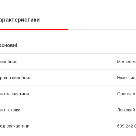
арактеристики
Основні
иробник
Mercede
раїна виробник
Німеччин
ип запчастини
Оригінал
ип техніки
Легковий
од запчастини
639 242 