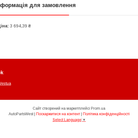
нформація для замовлення
іна:
3 694,39 ₴
ok
Westua
Сайт створений на маркетплейсі
Prom.ua
AutoPartsWest |
Поскаржитися на контент
|
Політика конфіденційності
Select Language
▼