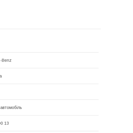
s-Benz
а
 автомобіль
00 13