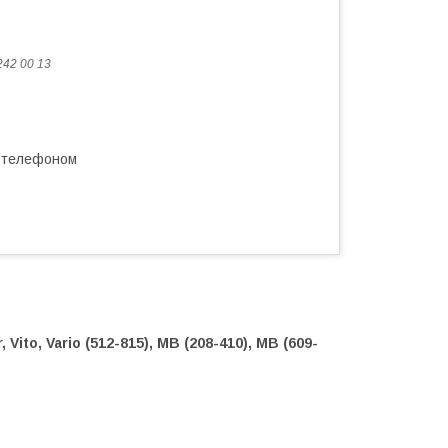
242 00 13
а телефоном
Vito, Vario (512-815), MB (208-410), MB (609-