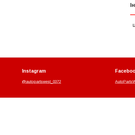
І
Ц
Instagram
Facebo
@autopartswest_0372
AutoParts