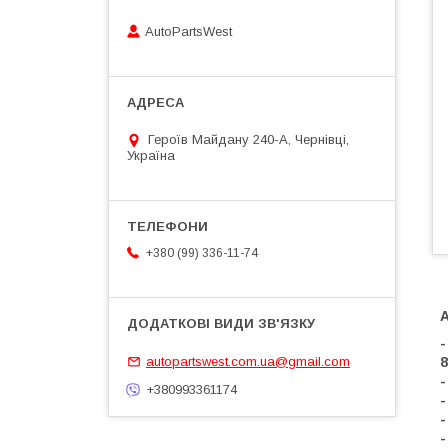
AutoPartsWest
Героїв Майдану 240-А, Чернівці,
Україна
+380 (99) 336-11-74
-
autopartswest.com.ua@gmail.com
8
-
+380993361174
-
-
-