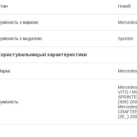
Стан
Новий
умісність з маркою
Mercede
умісність з моделлю
Sprinter
Користувальницькі характеристики
Марка
Mercede
Mercedes
VITO / M
SPRINTER
умісність
(906) 20
Mercedes
CRAFTER 
(2E_) 20