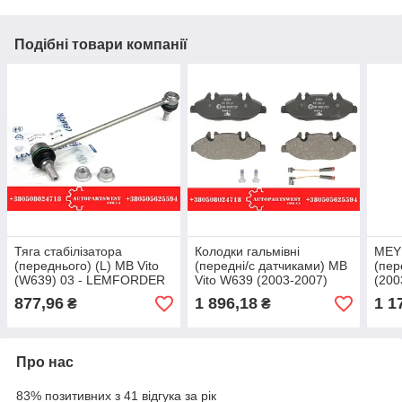
Подібні товари компанії
Тяга стабілізатора
Колодки гальмівні
MEYL
(переднього) (L) MB Vito
(передні/с датчиками) MB
(пер
(W639) 03 - LEMFORDER
Vito W639 (2003-2007)
(200
ATE 13.0460-3819.2
Німе
877,96
1 896,18
1 1
₴
₴
Про нас
83% позитивних з 41 відгука за рік