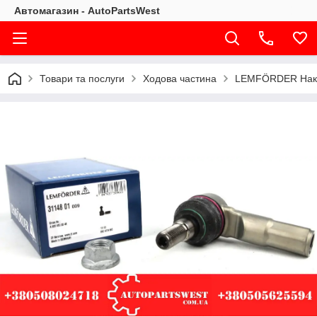
Автомагазин - AutoPartsWest
Товари та послуги
Ходова частина
LEMFÖRDER Наконе