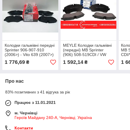
Колодки гальмівні передні
MEYLE Колодки гальмівні
Коло
Sprinter 906-907-910
(передні) MB Sprinter
MB S
(2006>) - Vito 639 (2007>)
(906) 508-519CDI / VW
CDI/
- Vito 447 2014> - VW
Crafter 50 (2006-) 025 292
50 (
1 776,69
1 592,14
1 6
₴
₴
Crafter - TRW
0020
Про нас
83% позитивних з 41 відгука за рік
Працює з 11.01.2021
м. Чернівці
Героїв Майдану 240-А, Чернівці, Україна
Контакти