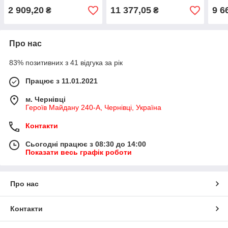
(спарка) - Mercedes-Benz
Mercedes-Benz - A 001 401
Merc
2 909,20
11 377,05
9 6
₴
₴
- Оригінал
86 02
906
Про нас
83% позитивних з 41 відгука за рік
Працює з 11.01.2021
м. Чернівці
Героїв Майдану 240-А, Чернівці, Україна
Контакти
Сьогодні працює з 08:30 до 14:00
Показати весь графік роботи
Про нас
Контакти