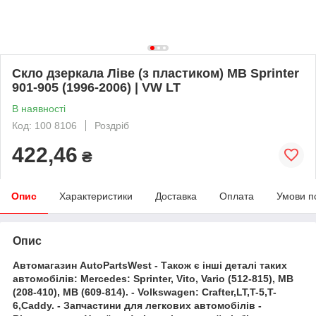
Скло дзеркала Ліве (з пластиком) MB Sprinter
901-905 (1996-2006) | VW LT
В наявності
Код: 100 8106
Роздріб
422,46
₴
Опис
Характеристики
Доставка
Оплата
Умови п
Опис
Автомагазин AutoPartsWest - Також є інші деталі таких
автомобілів: Mercedes: Sprinter, Vito, Vario (512-815), MB
(208-410), MB (609-814). - Volkswagen: Crafter,LT,T-5,T-
6,Caddy. - Запчастини для легкових автомобілів -