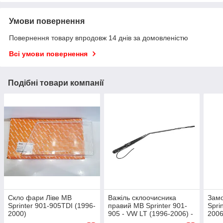
Умови повернення
Повернення товару впродовж 14 днів за домовленістю
Всі умови повернення
Подібні товари компанії
Скло фари Ліве MB
Важіль склоочисника
Замо
Sprinter 901-905TDI (1996-
правий MB Sprinter 901-
Spri
2000)
905 - VW LT (1996-2006) -
2006
Akusan - Турція - LCC