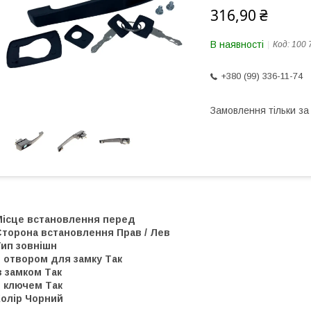
316,90 ₴
В наявності
Код:
100 
+380 (99) 336-11-74
Замовлення тільки з
Місце встановлення перед
Сторона встановлення Прав / Лев
Тип зовнішн
 отвором для замку Так
з замком Так
З ключем Так
Колір Чорний