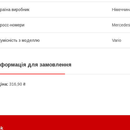
раїна виробник
Німеччин
росс-номери
Mercedes
умісність з моделлю
Vario
нформація для замовлення
іна:
316,90 ₴
ok