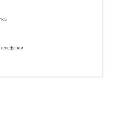
7612
а телефоном