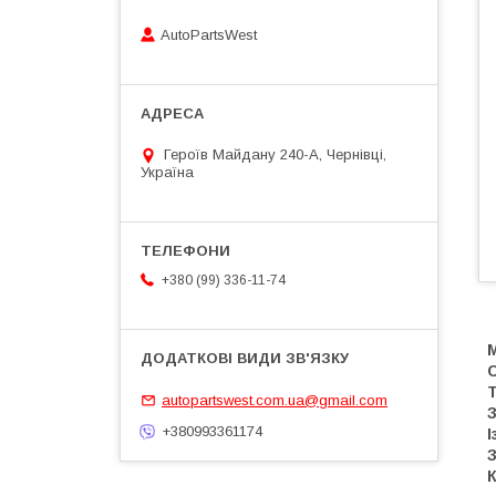
AutoPartsWest
Героїв Майдану 240-А, Чернівці,
Україна
+380 (99) 336-11-74
autopartswest.com.ua@gmail.com
З
+380993361174
І