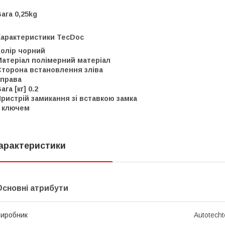
ага 0,25kg
Характеристики TecDoc
Колір чорний
Матеріал полімерний матеріал
Сторона встановлення зліва
справа
ага [кг] 0.2
ристрій замикання зі вставкою замка
з ключем
арактеристики
Основні атрибути
иробник
Autotecht