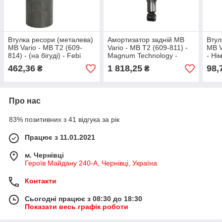
Втулка ресори (металева)
Амортизатор задній MB
Втул
MB Vario - MB T2 (609-
Vario - MB T2 (609-811) -
MB V
814) - (на бігуді) - Febi
Magnum Technology -
- Ні
Bilstein - Німеччина -
Польща - M0001
462,36
1 818,25
98,
₴
₴
14767
Про нас
83% позитивних з 41 відгука за рік
Працює з 11.01.2021
м. Чернівці
Героїв Майдану 240-А, Чернівці, Україна
Контакти
Сьогодні працює з 08:30 до 18:30
Показати весь графік роботи