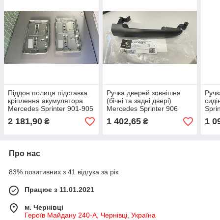
Піддон полиця підставка
Ручка дверей зовнішня
Ручк
кріплення акумулятора
(бічні та задні двері)
сиді
Mercedes Sprinter 901-905
Mercedes Sprinter 906
Spri
- Виробник Польща
(2006-2018) - Mercedes-
Benz
2 181,90
1 402,65
1 0
₴
₴
Benz - Оригінал
919 
Про нас
83% позитивних з 41 відгука за рік
Працює з 11.01.2021
м. Чернівці
Героїв Майдану 240-А, Чернівці, Україна