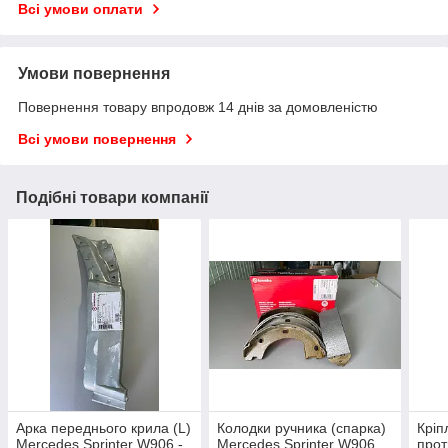
Всі умови оплати
Умови повернення
Повернення товару впродовж 14 днів за домовленістю
Всі умови повернення
Подібні товари компанії
Арка переднього крила (L)
Колодки ручника (спарка)
Кріп
Mercedes Sprinter W906 -
Mercedes Sprinter W906
прот