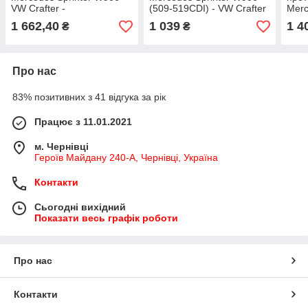
VW Crafter -
(509-519CDI) - VW Crafter
Merc
KLOKKERHOLM - Данія
50 - Brembo - Італія - ​​S 50
(201
1 662,40
1 039
1 4
₴
₴
521
Виро
Про нас
83% позитивних з 41 відгука за рік
Працює з 11.01.2021
м. Чернівці
Героїв Майдану 240-А, Чернівці, Україна
Контакти
Сьогодні вихідний
Показати весь графік роботи
Про нас
Контакти