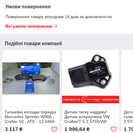
Умови повернення
Повернення товару впродовж 14 днів за домовленістю
Всі умови повернення
Подібні товари компанії
Гальмівні колодки передні
Датчик тиску наддуву/
Датч
Mercedes Sprinter W906 -
Датчик інтеркулера VW
газі
Crafter 50 - ATE - 13.0460-
Crafter/T-5 2.5TDI/VW
2.5T
4725.2
Caddy 2.0 TDI 2007>
2.5T
3 117
1 996,64
1 7
₴
₴
BOSCH
2.0T