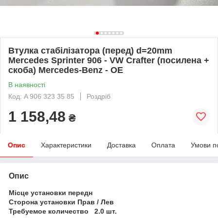
Втулка стабілізатора (перед) d=20mm
Mercedes Sprinter 906 - VW Crafter (посилена +
скоба) Mercedes-Benz - OE
В наявності
Код: A 906 323 35 85
Роздріб
1 158,48
₴
Опис
Характеристики
Доставка
Оплата
Умови п
Опис
Місце установки передн
Сторона установки Прав / Лев
Требуемое количество 2.0 шт.