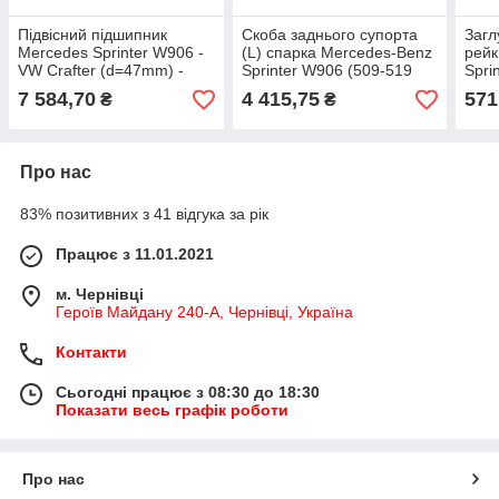
Підвісний підшипник
Скоба заднього супорта
Загл
Mercedes Sprinter W906 -
(L) спарка Mercedes-Benz
рейк
VW Crafter (d=47mm) -
Sprinter W906 (509-519
Spri
Mercedes-Benz - Оригінал
CDI) - VW Crafter 50 -
Merc
7 584,70
4 415,75
571
₴
₴
- A906410128164
Німеччина
691 
Про нас
83% позитивних з 41 відгука за рік
Працює з 11.01.2021
м. Чернівці
Героїв Майдану 240-А, Чернівці, Україна
Контакти
Сьогодні працює з 08:30 до 18:30
Показати весь графік роботи
Про нас